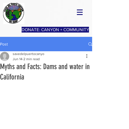
DONATE: CANYON + COMMUNITY
Post
savedelpuertocanyo
Jun 14
2 min read
Myths and Facts: Dams and water in
California