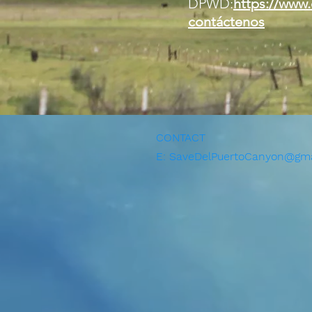
DPWD:
https://www
contáctenos
CONTACT
E:
SaveDelPuertoCanyon@gma