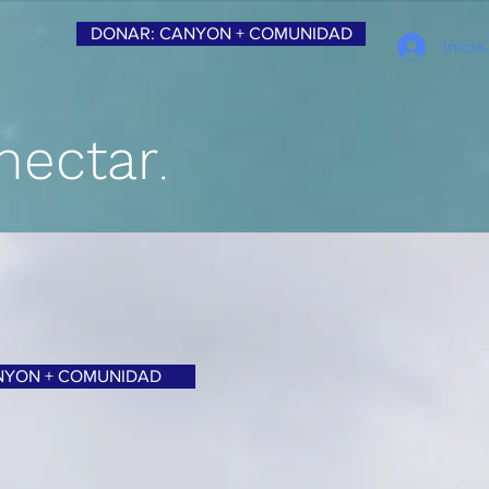
DONAR: CANYON + COMUNIDAD
Inicia
nectar
.
NYON + COMUNIDAD