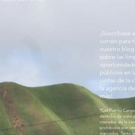
¡Suscríbase a
correo para 
nuestro blog 
sobre las lim
oportunidade
públicos en l
juntas de la 
la agencia de
más!
*Del Puerto Canyo
derecho de paso pú
costados de la ca
prohibidos por ce
marcados. Tanto la