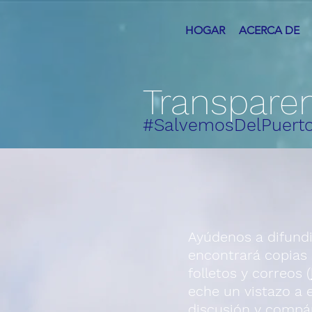
HOGAR
ACERCA DE
Transpare
#SalvemosDelPuert
Ayúdenos a difundi
encontrará copias
folletos y correos (
eche un vistazo a 
discusión y compár