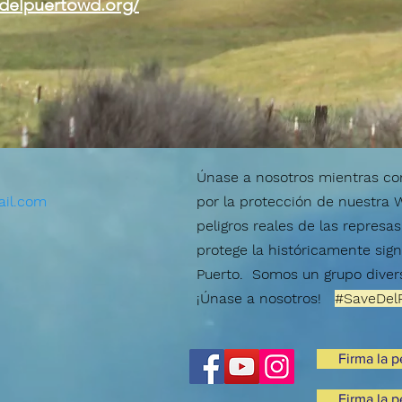
.delpuertowd.org/
Únase a nosotros mientras c
il.com
por la protección de nuestra
peligros reales de las repres
protege la históricamente signi
Puerto.
Somos un grupo diver
¡Únase a nosotros!
#SaveDel
Firma la p
Firma la p