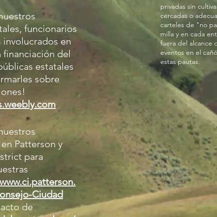
privadas sin cultiv
nuestros
cercadas o adecu
carteles de "no p
ales, funcionarios
milla y en cada en
s involucrados en
fuera del alcance 
 financiación del
eventos en el cañón
estas pautas.
públicas estatales
ormarles sobre
iones!
s.weebly.com
nuestros
 en Patterson y
trict para
uestras
/www.ci.patterson.
Consejo-Ciudad
tacto de