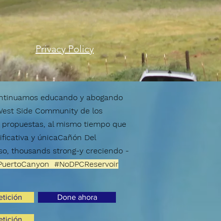
Privacy Policy
ontinuamos educando y abogando
 West Side Community de los
as propuestas, al mismo tiempo que
ficativa y única
Cañón Del
so, thousands strong-
y creciendo -
PuertoCanyon #NoDPCReservoir
etición
Done ahora
etición