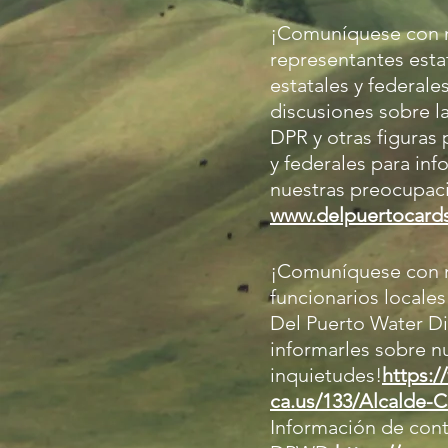
¡Comuníquese con 
representantes estat
estatales y federale
discusiones sobre la
DPR y otras figuras 
y federales para inf
nuestras preocupac
www.delpuertocard
¡Comuníquese con 
funcionarios locales
Del Puerto Water Dis
informarles sobre n
inquietudes!
https:/
ca.us/133/Alcalde-
Información de con