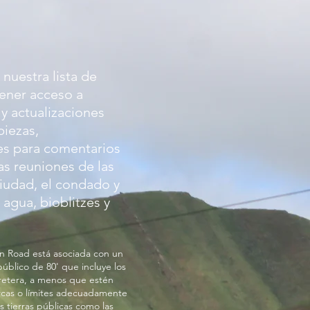
 nuestra lista de
tener acceso a
y actualizaciones
piezas,
s para comentarios
as reuniones de las
ciudad, el condado y
 agua, bioblitzes y
n Road está asociada con un
blico de 80' que incluye los
rretera, a menos que estén
rcas o límites adecuadamente
s tierras públicas como las