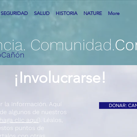
SEGURIDAD
SALUD
HISTORIA
NATURE
More
ncia. Comunidad.
Co
oCañón
¡Involucrarse!
r la información. Aquí
DONAR: CA
 de algunos de nuestros
haga clic aquí
). Léalos,
estos puntos de
talos con otras