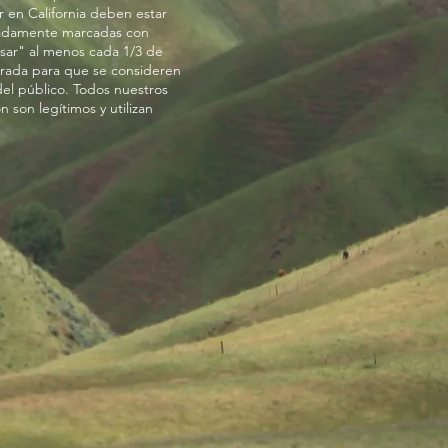
ar en California deben estar
adamente marcadas con
asar" al menos cada 1/3 de
trada para que se consideren
del público. Todos nuestros
 son legítimos y utilizan