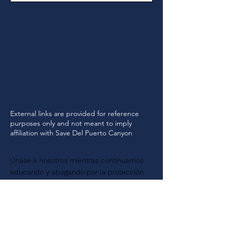
External links are provided for reference
purposes only and not meant to imply
affiliation with Save Del Puerto Canyon
Únase a nosotros mientras continuamos
educando y abogando por la protección
de nuestra West Side Community de los
peligros reales de las represas
propuestas, al mismo tiempo que protege
la históricamente significativa y