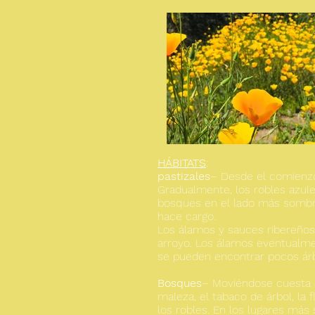
HÁBITATS
:
pastizales
– Desde el comienzo 
Gradualmente, los robles azul
bosques en el lado más sombrea
hace cargo.
Los álamos y sauces ribereños
arroyo. Los álamos eventualme
se pueden encontrar pocos árb
Bosques
– Moviéndose cuesta ar
maleza, el tabaco de árbol, la
los robles. En los lugares más