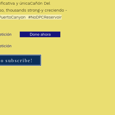
ficativa y única
Cañón Del
so, thousands strong-
y creciendo -
PuertoCanyon #NoDPCReservoir
etición
Done ahora
etición
to subscribe!