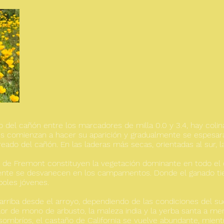
del cañón entre los marcadores de milla 0.0 y 3.4, hay colin
es comienzan a hacer su aparición y gradualmente se espesar
do del cañón. En las laderas más secas, orientadas al sur, l
 de Fremont constituyen la vegetación dominante en todo el c
nte se desvanecen en los campamentos. Donde el ganado tien
oles jóvenes.
riba desde el arroyo, dependiendo de las condiciones del suel
 flor de mono de arbusto, la maleza india y la yerba santa a m
 sombríos, el castaño de California se vuelve abundante, mien