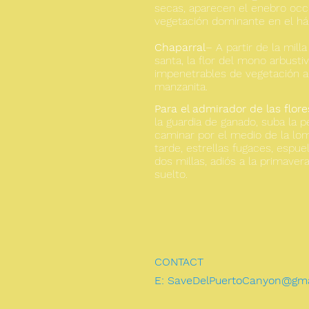
secas, aparecen el enebro occid
vegetación dominante en el háb
Chaparral
– A partir de la mill
santa, la flor del mono arbust
impenetrables de vegetación ac
manzanita.
Para el admirador de las flore
la guardia de ganado, suba la 
caminar por el medio de la lo
tarde, estrellas fugaces, espue
dos millas, adiós a la primaver
suelto.
CONTACT
E:
SaveDelPuertoCanyon@gma