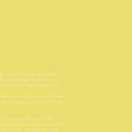
as ondulantes de pastizales.
án para formar extensos
a vegetación de chaparral se
añón a lo largo del lecho del
e acceso al lecho del arroyo,
o, la baya del saúco, la
enudo llenan los espacios entre
tras que en las laderas más