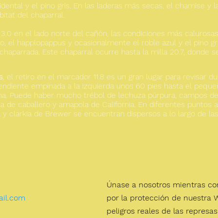
ental y el pino gris. En las laderas más secas, el chamise y l
itat del chaparral.
a 3.0 en el lado norte del cañón, las condiciones más calurosas
ivo, el happlopappus y ocasionalmente el roble azul y el pino 
haparrada. Este chaparral ocurre hasta la milla 20.7, donde s
s
, el retiro en el marcador 11.8 es un gran lugar para revisar d
pendiente empinada a la izquierda unos 60 pies hasta el peque
ma. Puede haber mucho trébol de lechuza púrpura, campos de o
la de caballero y amapola de California. En diferentes puntos a
a y clarkia de Brewer se encuentran dispersos a lo largo de la
Únase a nosotros mientras c
il.com
por la protección de nuestra
peligros reales de las repres