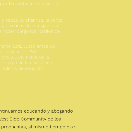
a yerba santa constituyen la
 y secas, el chamise, la yerba
gris forman rodales espesos e
e hacen cargo los rodales de
urante abril. Justo antes de
ño montículo. Evite
ro, allium, nieve de la
 lo largo de las próximas
s laderas de esquisto
ontinuamos educando y abogando
 West Side Community de los
as propuestas, al mismo tiempo que