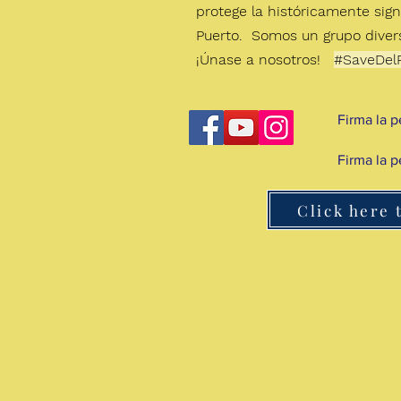
protege la históricamente signi
Puerto.
Somos un grupo diver
¡Únase a nosotros!
#SaveDel
Firma la p
Firma la p
Click here 